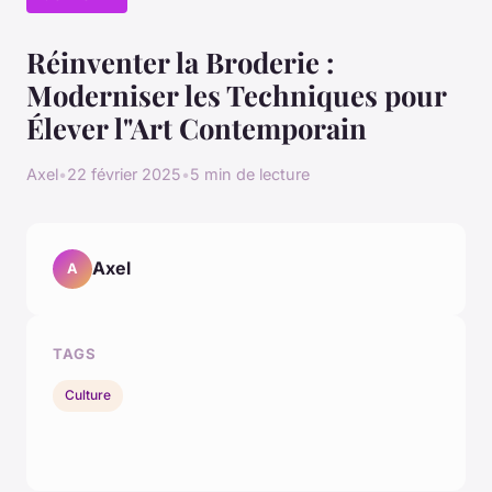
Réinventer la Broderie :
Moderniser les Techniques pour
Élever l"Art Contemporain
Axel
•
22 février 2025
•
5 min de lecture
Axel
A
TAGS
Culture