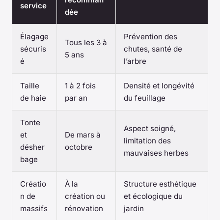
service
dée
Élagage
Prévention des
Tous les 3 à
sécuris
chutes, santé de
5 ans
é
l’arbre
Taille
1 à 2 fois
Densité et longévité
de haie
par an
du feuillage
Tonte
Aspect soigné,
et
De mars à
limitation des
désher
octobre
mauvaises herbes
bage
Créatio
À la
Structure esthétique
n de
création ou
et écologique du
massifs
rénovation
jardin